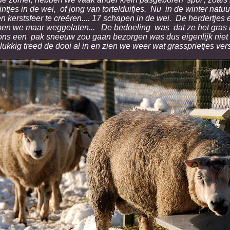
tjes in de wei, of jong van tortelduifjes. Nu in de winter natuur
 kerstsfeer te creëren.... 17 schapen in de wei. De herdertjes e
ben we maar weggelaten... De bedoeling was dat ze het gras 
ons een pak sneeuw zou gaan bezorgen was dus eigenlijk niet d
ukkig treed de dooi al in en zien we weer wat grassprietjes ver