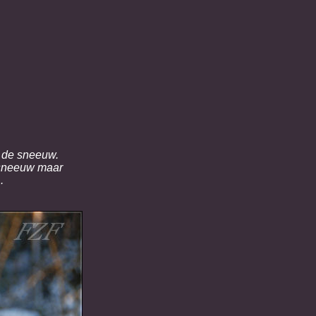
n de sneeuw.
e sneeuw maar
.