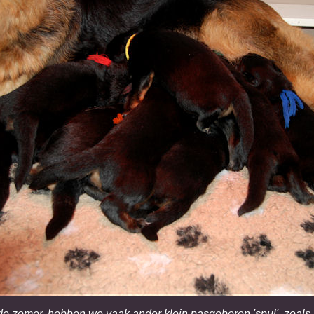
 de zomer, hebben we vaak ander klein pasgeboren 'spul', zoals