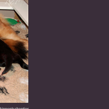
 kippenkuikentjes,