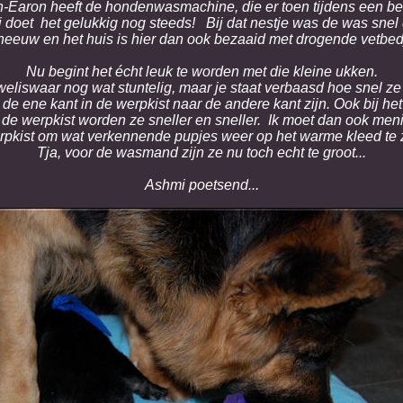
n-Earon heeft de hondenwasmachine, die er toen tijdens een ber
j doet het gelukkig nog steeds! Bij dat nestje was de was snel
eeuw en het huis is hier dan ook bezaaid met drogende vetbedj
Nu begint het écht leuk te worden met die kleine ukken.
eliswaar nog wat stuntelig, maar je staat verbaasd hoe snel ze z
de ene kant in de werpkist naar de andere kant zijn. Ook bij het 'l
e werpkist worden ze sneller en sneller. Ik moet dan ook meni
rpkist om wat verkennende pupjes weer op het warme kleed te z
Tja, voor de wasmand zijn ze nu toch echt te groot...
Ashmi poetsend...