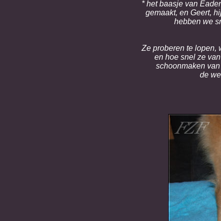
* het baasje van Eade
gemaakt, en Geert, hi
hebben we sn
Ze proberen te lopen, w
en hoe snel ze van 
schoonmaken van d
de we