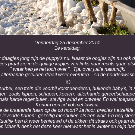
Donderdag 25 december 2014.
1e kerstdag.
 daagjes jong zijn de puppy's nu. Naast de oogjes zijn nu ook d
jes praat zie je de guitige kopjes van links naar rechts gaan al
" waar heb je het toch over ". Tja, over jullie natuurlijk!
allerhande geluiden draait weer overuren... en de hondenwasm
☺
deurbel, een trein die voorbij komt denderen, huilende baby's, 
iden zoals kippen, schapen, koeien, allerhande gereedschappen
ls harde regenbuien, stevige wind en onweer. En wel toepassel
Kortom een cd vol met lawaai.
 de kraaiende haan op de cd hoort? Ja hoor, precies hetzelfde
 levende hanen: gezellig meehuilen als een wolf. En nog steeds
tuurlijk ben ik weer benieuwd of de ukken dit straks ook gaan 
. Maar ik denk het deze keer niet want het is winter en mijn ha