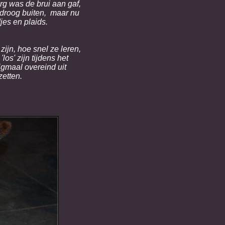
g was de brui aan gaf,
 droog buiten, maar nu
es en plaids.
ijn, hoe snel ze leren,
os' zijn tijdens het
gmaal overeind uit
etten.